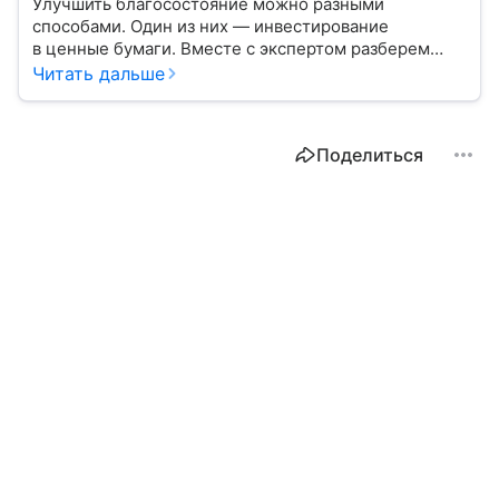
Улучшить благосостояние можно разными
способами. Один из них — инвестирование
в ценные бумаги. Вместе с экспертом разберем
их виды, механизм получения дохода и расскажем,
Читать дальше
кому подходит этот инструмент.
Поделиться