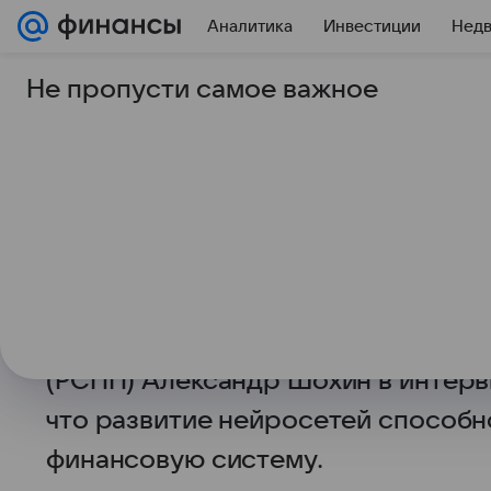
Аналитика
Инвестиции
Нед
Не пропусти самое важное
14 мая 2026
Финансы Mail
Александр Шохин ра
искусственного инт
Искусственный интеллект может ст
для отдельных профессий, но и дл
Глава Российского союза промыш
(РСПП) Александр Шохин в интер
что развитие нейросетей способн
финансовую систему.