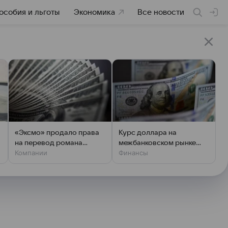
особия и льготы
Экономика
Все новости
«Эксмо» продало права
Курс доллара на
на перевод романа
межбанковском рынке
Компании
Финансы
«Фатум. Гаер» за $250
превысил 83 рубля
тысяч