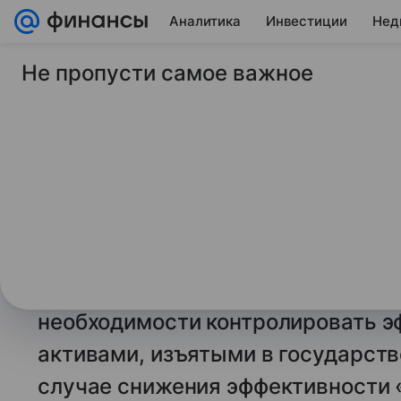
Аналитика
Инвестиции
Нед
Не пропусти самое важное
3 июня 2026
Финансы Mail
Шохин сообщил о п
«присматривать» з
активами
Глава Российского союза промыш
(РСПП) Александр Шохин завил в
необходимости контролировать э
активами, изъятыми в государств
случае снижения эффективности 