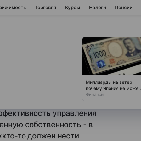
вижимость
Торговля
Курсы
Налоги
Пенсии
ланах
а изъятыми
Миллиарды на ветер:
почему Япония не может
ленников и предпринимателей
спасти иену
Финансы
 интервью РБК о
ффективность управления
енную собственность - в
«кто-то должен нести