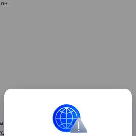
 он.
та России Дмитрий Песков сообщил, что
дсменом. До этого президент Владимир