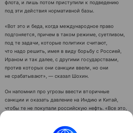
флота, и лишь потом приступили к подведению
под эти действия нормативной базы.
«Вот это и беда, когда международное право
подгоняется, причем в таком режиме, суетливом,
под те задачи, которые политики считают,
что надо решить, имея в виду борьбу с Россией,
Ираном и так далее, с другими государствами,
против которых они санкции ввели, но они
не срабатывают», — сказал Шохин.
Он напомнил про угрозы ввести вторичные
санкции и оказать давление на Индию и Китай,
чтобы те не покупали российскую нефть. «Все это,
с одной стороны, жесткое, полувоенное,
империалистическое в таком классическом виде