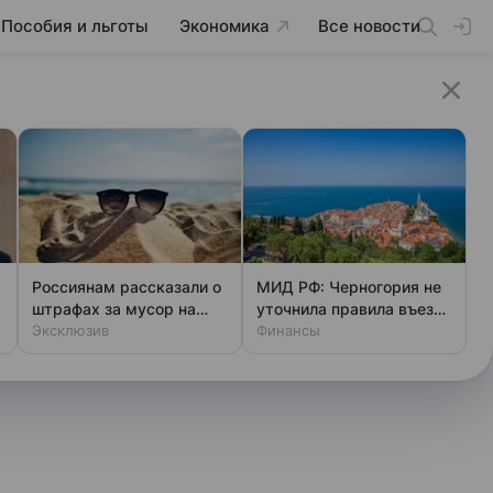
Пособия и льготы
Экономика
Все новости
Россиянам рассказали о
МИД РФ: Черногория не
штрафах за мусор на
уточнила правила въезда
пляже
Эксклюзив
для россиян с 1 ноября
Финансы