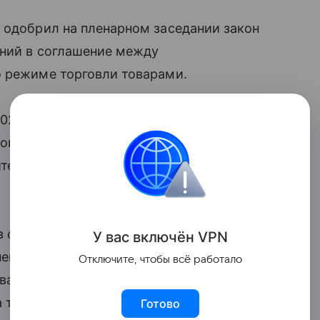
 одобрил на пленарном заседании закон
ений в соглашение между
о режиме торговли товарами.
024 года для обеспечения исполнения
ому и нетарифному регулированию,
ительственной комиссии
в соглашение положений,
У вас включ
ён
V
P
N
нения вывозных
таможенных пошлин
,
Отключите, чтобы всё работало
а РФ от 21 сентября 2023 года
 товары, вывозимые из РФ за пределы
Готово