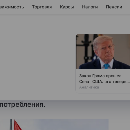
вижимость
Торговля
Курсы
Налоги
Пенсии
кацию протокола к
зией о режиме
Закон Грэма прошел
Сенат США: что теперь
ан смогут согласовывать
будет с Россией
Аналитика
 товаров, поставляемых
 потребления.