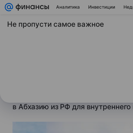
Аналитика
Инвестиции
Нед
Не пропусти самое важное
2 апреля 2025
ТАСС
СФ одобрил ратифи
соглашению с Абха
торговли товарами
Ответственные органы обеих стр
номенклатуру и объем указанных
в Абхазию из РФ для внутреннего