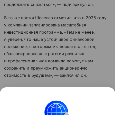
продолжить снижаться», — подчеркнул он.
В то же время Шевелев отметил, что в 2025 году
у компании запланирована масштабная
инвестиционная программа. «Тем не менее,
я уверен, что наше устойчивое финансовой
положение, с которым мы вошли в этот год,
сбалансированная стратегия развития
и профессиональная команда помогут нам
сохранить и преумножить акционерную
стоимость в будущем», — заключил он.
Узнать больше по теме
Что такое дивиденды
В статье выясним, что такое дивиденды, каковы
условия их выплаты, какие компании и каким
образом могут их выплачивать.