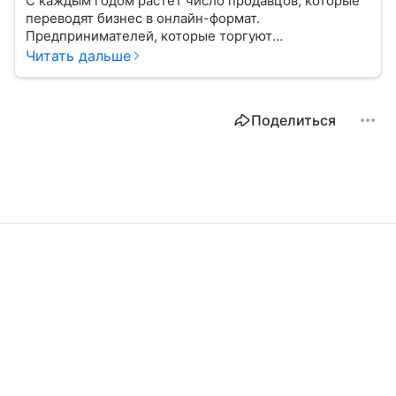
С каждым годом растет число продавцов, которые
переводят бизнес в онлайн-формат.
Предпринимателей, которые торгуют
на маркетплейсах, называют селлерами. В статье
Читать дальше
разбираемся, в чем преимущество такой торговли.
Поделиться