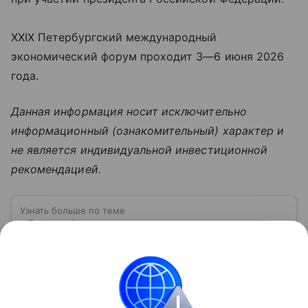
XXIX Петербургский международный
экономический форум проходит 3—6 июня 2026
года.
Данная информация носит исключительно
информационный (ознакомительный) характер и
не является индивидуальной инвестиционной
рекомендацией.
Узнать больше по теме
«Роснефть»: чего достигла компания к
2026 году и можно ли заработать на ее
акциях
Входя в список крупнейших мировых добытчиков
нефти, компания «Роснефть» включена в перечень
стратегических предприятий страны. Собрали