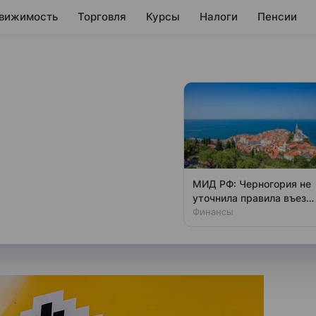
вижимость
Торговля
Курсы
Налоги
Пенсии
ширение дисконтов
 в I полугодии
анкциями и укреплением курса
МИД РФ: Черногория не
уточнила правила въезд
для россиян с 1 ноября
Финансы