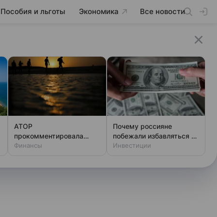
Пособия и льготы
Экономика
Все новости
АТОР
Почему россияне
а
прокомментировала
побежали избавляться от
данные о жалобах
Финансы
долларов и евро
Инвестиции
туристов из РФ на отели
в Египте