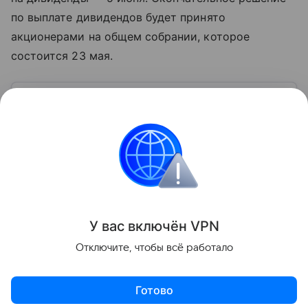
по выплате дивидендов будет принято
акционерами на общем собрании, которое
состоится 23 мая.
Узнать больше по теме
Что такое дивиденды
В статье выясним, что такое дивиденды, каковы
условия их выплаты, какие компании и каким
образом могут их выплачивать.
Читать дальше
Поделиться
У вас включ
ён
V
P
N
Отключите, чтобы всё работало
Готово