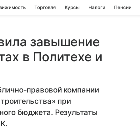
вижимость
Торговля
Курсы
Налоги
Пенсии
явила завышение
тах в Политехе и
ублично-правовой компании
строительства» при
ного бюджета. Результаты
К.