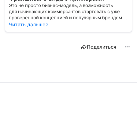
Это не просто бизнес-модель, а возможность
для начинающих коммерсантов стартовать с уже
проверенной концепцией и популярным брендом.
Речь идет о франшизе. Подробнее в материале —
Читать дальше
что это такое, каких форм и видов она бывает.
Поделиться