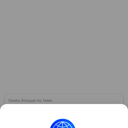
Узнать больше по теме
Компания «Сбербанк»: достижения и
перспективы развития в 2026 году
Один из крупнейших и старейших фининститутов
России — компания «Сбербанк». Познакомимся с