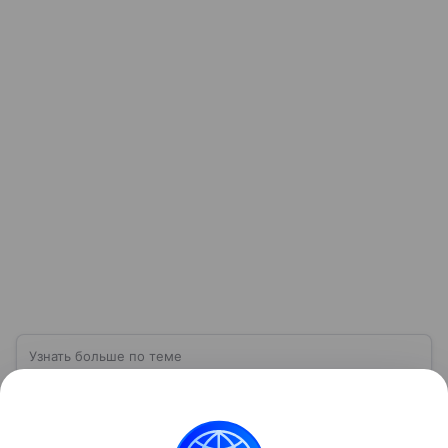
Узнать больше по теме
Компания «Сбербанк»: достижения и
перспективы развития в 2026 году
Один из крупнейших и старейших фининститутов
России — компания «Сбербанк». Познакомимся с