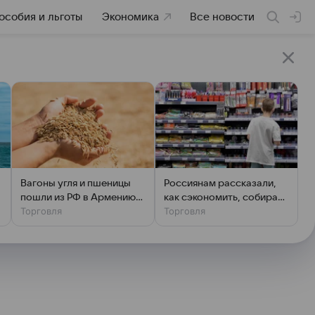
особия и льготы
Экономика
Все новости
Вагоны угля и пшеницы
Россиянам рассказали,
а
пошли из РФ в Армению
как сэкономить, собирая
Торговля
Торговля
через Азербайджан
ребенка в школу