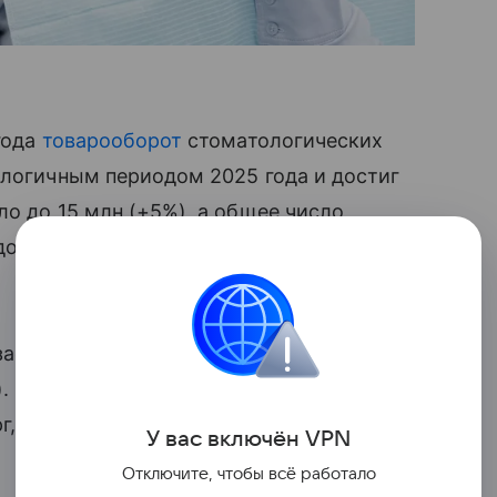
года
товарооборот
стоматологических
алогичным периодом 2025 года и достиг
ло до 15 млн (+5%), а общее число
о 27 153 объектов (+14%), что указывает
афиксирована в Омске (+79,5%),
%). В денежном выражении среди
, где оборот достиг 5,3 млрд рублей
У вас включ
ён
V
P
N
Отключите, чтобы всё работало