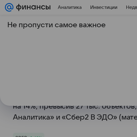
Аналитика
Инвестиции
Нед
Не пропусти самое важное
13 мая 2026
ТАСС
Сбер: число стомато
в РФ выросло в I ква
МОСКВА, 13 мая. /ТАСС/. Общее ч
стоматологических клиник в Росси
марте 2026 года по сравнению с 
на 14%, превысив 27 тыс. объекто
Аналитика» и «Сбер2 В ЭДО» (мате