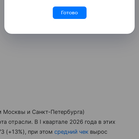
Готово
м Москвы и Санкт-Петербурга)
а отрасли. В I квартале 2026 года в этих
73 (+13%), при этом
средний чек
вырос