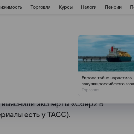
вижимость
Торговля
Курсы
Налоги
Пенсии
П
логических клиник
ртале на 14%
исло действующих
Европа тайно нарастила
и увеличилось в январе —
закупки российского газ
Торговля
таким же периодом годом ранее
в, выяснили эксперты «Сбер2 В
риалы есть у ТАСС).