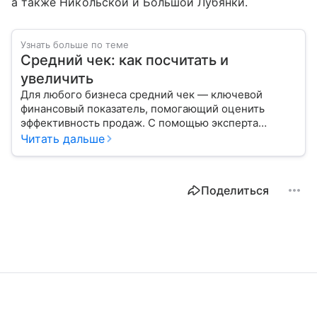
а также Никольской и Большой Лубянки.
Узнать больше по теме
Средний чек: как посчитать и
увеличить
Для любого бизнеса средний чек — ключевой
финансовый показатель, помогающий оценить
эффективность продаж. С помощью эксперта
расскажем, как рассчитать этот индикатор
Читать дальше
для повышения доходности.
Поделиться