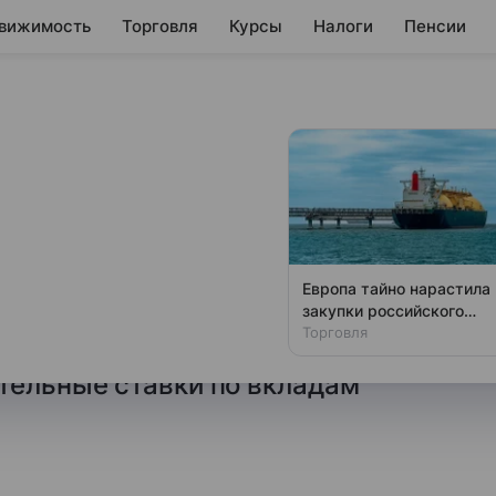
вижимость
Торговля
Курсы
Налоги
Пенсии
кладов сроком на
преля
изировала предложения,
Европа тайно нарастила
кетплейсе «Финуслуги»
закупки российского
газа
Торговля
ода, чтобы определить, в каких
тельные ставки по вкладам