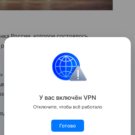
нка России, которое состоялось
о рынка постепенно пересматривает
» наиболее выгодную ставку по вкладам
 Авто Финанс Банк — вклад можно
ых.
У вас включ
ён
V
P
N
Отключите, чтобы всё работало
под 20,75% годовых, сумма вклада —
Готово