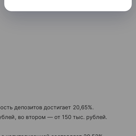
ость депозитов достигает 20,65%.
ублей, во втором — от 150 тыс. рублей.