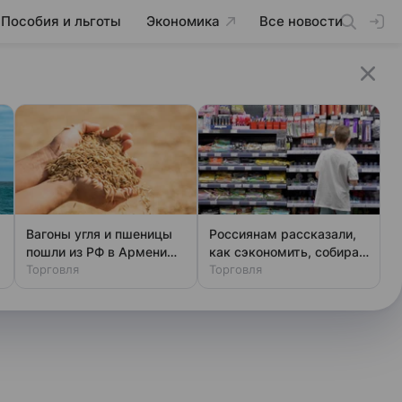
Пособия и льготы
Экономика
Все новости
Вагоны угля и пшеницы
Россиянам рассказали,
пошли из РФ в Армению
как сэкономить, собирая
через Азербайджан
Торговля
ребенка в школу
Торговля