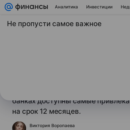
Аналитика
Инвестиции
Нед
Не пропусти самое важное
28 апреля 2025
Финансы Mail
Топ-6 банковских в
12 месяцев на 28 а
Редакция Финансов Mail проанал
размещенные на финансовом мар
по состоянию на 25 апреля 2025 г
банках доступны самые привлека
на срок 12 месяцев.
Виктория Воропаева