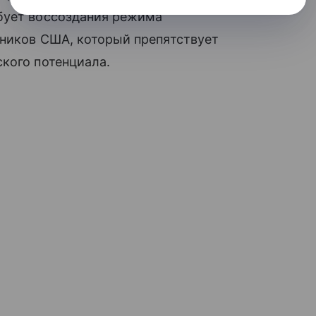
бует воссоздания режима
зников США, который препятствует
кого потенциала.