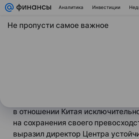
Аналитика
Инвестиции
Нед
Не пропусти самое важное
5 ноября 2025
ТАСС
Сакс: США пытаютс
экономический рост
зависти
ШАНХАЙ, 5 ноября. /ТАСС/.
Соеди
последовательно вводят ряд эко
в отношении Китая исключительно
на сохранения своего превосходс
выразил директор Центра устойч