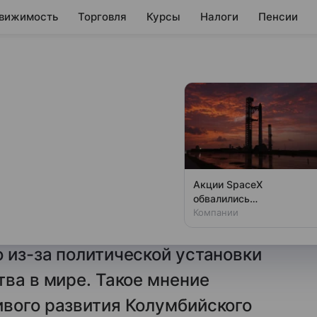
вижимость
Торговля
Курсы
Налоги
Пенсии
я подорвать
 Китая из-за
Акции SpaceX
обвалились
ненные Штаты
одновременно с аварией
Компании
номических ограничений
на Луне
 из-за политической установки
тва в мире. Такое мнение
ивого развития Колумбийского