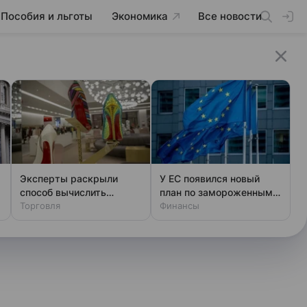
Пособия и льготы
Экономика
Все новости
Эксперты раскрыли
У ЕС появился новый
способ вычислить
план по замороженным
фальшивый люкс за
Торговля
активам России
Финансы
минуту