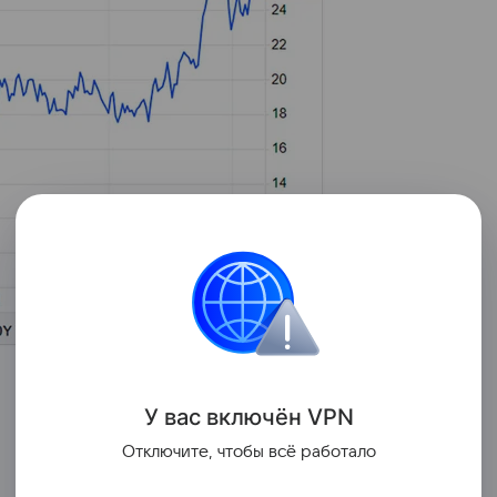
У вас включ
ён
V
P
N
Отключите, чтобы всё работало