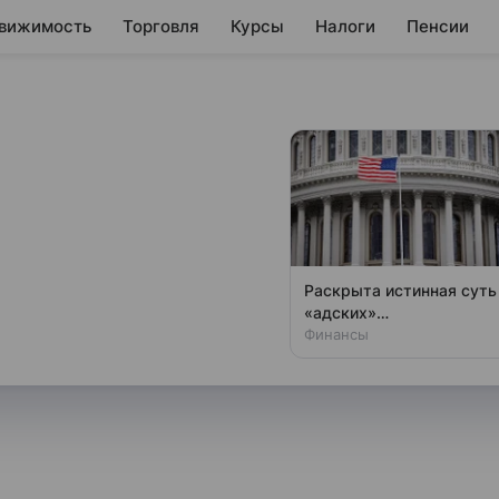
вижимость
Торговля
Курсы
Налоги
Пенсии
 на МосБирже
ковская Биржа» запустила
Раскрыта истинная суть
ра, однако говорить о выходе
«адских»
антироссийских санкций
Финансы
ьскохозяйственной продукции
США