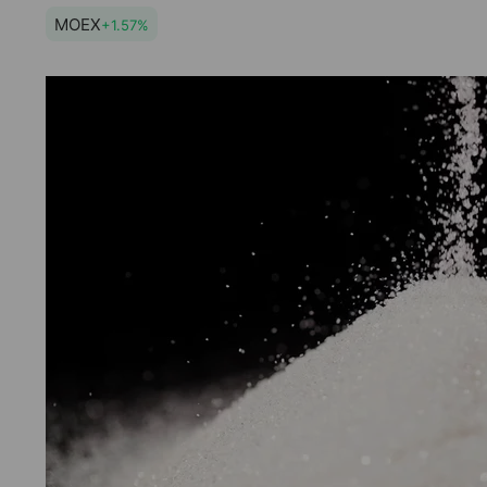
MOEX
+1.57%