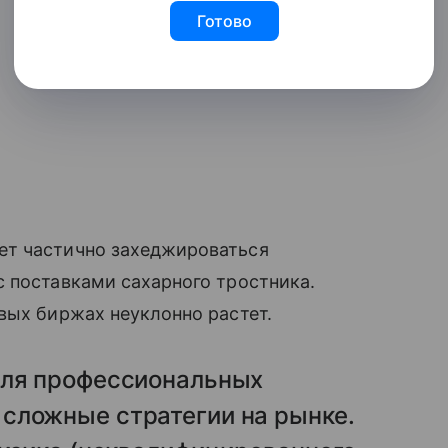
Готово
т частично захеджироваться
 поставками сахарного тростника.
вых биржах неуклонно растет.
для профессиональных
сложные стратегии на рынке.