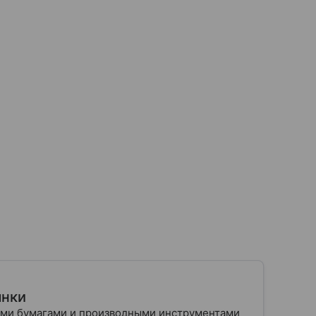
ынки
ыми бумагами и производными инструментами