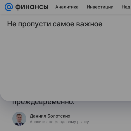
Аналитика
Инвестиции
Нед
Не пропусти самое важное
29 августа 2023
Финансы Mail
Сахар не для всех:
новый инструмент
В понедельник, 28 августа, «Мос
расчет ежедневного индекса саха
площадки на товарный рынок сел
преждевременно.
Даниил Болотских
Аналитик по фондовому рынку