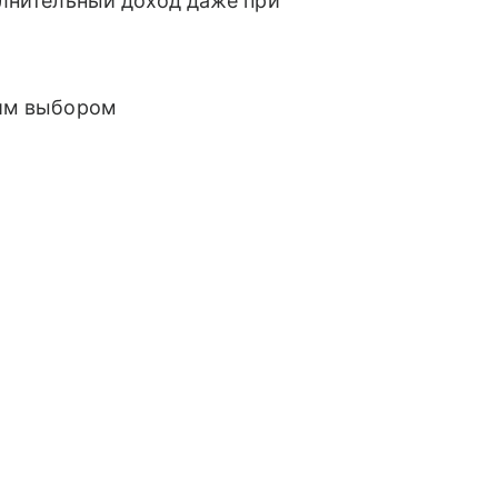
олнительный доход даже при
ким выбором