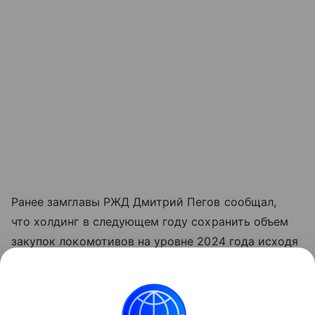
Ранее замглавы РЖД Дмитрий Пегов сообщал,
что холдинг в следующем году сохранить объем
закупок локомотивов на уровне 2024 года исходя
из количества секций, при этом в штуках объем
может быть меньше. Как уточняли в пресс-службе
РЖД, план закупки локомотивов на 2024 года