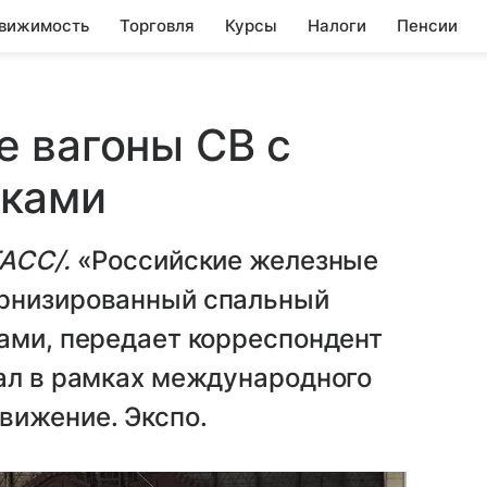
вижимость
Торговля
Курсы
Налоги
Пенсии
 вагоны СВ с
лками
АСС/.
«Российские железные
ернизированный спальный
ами, передает корреспондент
зал в рамках международного
вижение. Экспо.