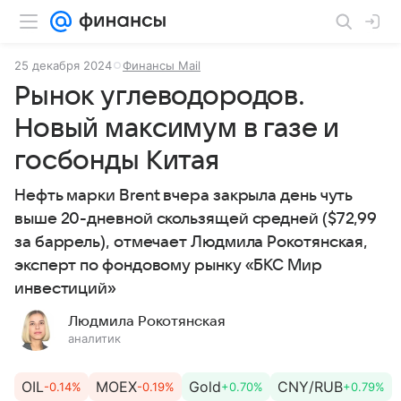
25 декабря 2024
Финансы Mail
Рынок углеводородов.
Новый максимум в газе и
госбонды Китая
Нефть марки Brent вчера закрыла день чуть
выше 20-дневной скользящей средней ($72,99
за баррель), отмечает Людмила Рокотянская,
эксперт по фондовому рынку «БКС Мир
инвестиций»
Людмила Рокотянская
аналитик
OIL
MOEX
Gold
CNY/RUB
-0.14%
-0.19%
+0.70%
+0.79%