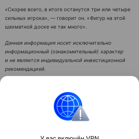
«Скорее всего, в итоге останутся три или четыре
сильных игрока», — говорит он. «Фигур на этой
шахматной доске не так много».
Данная информация носит исключительно
информационный (ознакомительный) характер
и не является индивидуальной инвестиционной
рекомендацией.
Узнать больше по теме
Капитал: основа успешного бизнеса
В статье рассмотрим, что скрывается за понятием
капитала, какие его виды существуют и как им
грамотно управлять.
Читать дальше
У вас включ
ён
V
P
N