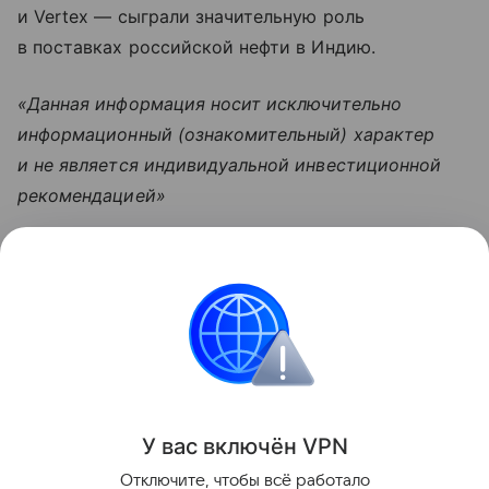
и Vertex — сыграли значительную роль
в поставках российской нефти в Индию.
«Данная информация носит исключительно
информационный (ознакомительный) характер
и не является индивидуальной инвестиционной
рекомендацией»
Узнать больше по теме
Инвестиции: как быстро и надежно
приумножить свои накопления
Просто и емко расскажем об инвестициях для
новичков и перечислим их основные ошибки.
Читать дальше
У вас включ
ён
V
P
N
Поделиться
Отключите, чтобы всё работало