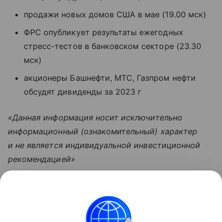
продажи новых домов США в мае (19.00 мск)
ФРС опубликует результаты ежегодных
стресс-тестов в банковском секторе (23.30
мск)
акционеры Башнефти, МТС, Газпром нефти
обсудят дивиденды за 2023 г
«Данная информация носит исключительно
информационный (ознакомительный) характер
и не является индивидуальной инвестиционной
рекомендацией»
Узнать больше по теме
Капитал: основа успешного бизнеса
В статье рассмотрим, что скрывается за понятием
капитала, какие его виды существуют и как им