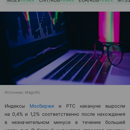
MOEX
CNY/RUB
EUR/RUB
MTS
+0.99%
+0.84%
+0.82%
Источник:
Magnific
Индексы
Мосбиржи
и РТС накануне выросли
на 0,4% и 1,2% соответственно после нахождения
в незначительном минусе в течение большей