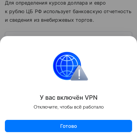
Для определения курсов доллара и евро
к рублю ЦБ РФ использует банковскую отчетность
и сведения из внебиржевых торгов.
Узнать больше по теме
Акции: их виды и способы
инвестирования
В статье подробно расскажем о том, что такое
акции и как на них можно заработать.
Читать дальше
Поделиться
У вас включ
ён
V
P
N
Отключите, чтобы всё работало
Готово