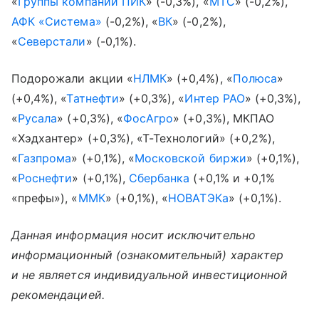
«
Группы компаний ПИК
» (-0,3%), «
МТС
» (-0,2%),
АФК «Система»
(-0,2%), «
ВК
» (-0,2%),
«
Северстали
» (-0,1%).
Подорожали акции «
НЛМК
» (+0,4%), «
Полюса
»
(+0,4%), «
Татнефти
» (+0,3%), «
Интер РАО
» (+0,3%),
«
Русала
» (+0,3%), «
ФосАгро
» (+0,3%), МКПАО
«Хэдхантер» (+0,3%), «Т-Технологий» (+0,2%),
«
Газпрома
» (+0,1%), «
Московской биржи
» (+0,1%),
«
Роснефти
» (+0,1%),
Сбербанка
(+0,1% и +0,1%
«префы»), «
ММК
» (+0,1%), «
НОВАТЭКа
» (+0,1%).
Данная информация носит исключительно
информационный (ознакомительный) характер
и не является индивидуальной инвестиционной
рекомендацией.