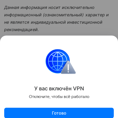
Данная информация носит исключительно
информационный (ознакомительный) характер и
не является индивидуальной инвестиционной
рекомендацией.
Узнать больше по теме
Брокер: кто это и как им стать
В материале подробно рассмотрим, кто такие
брокеры, какие они выполняют функции и чем
отличаются от других участников рынка.
Читать дальше
У вас включ
ён
V
P
N
Поделиться
Отключите, чтобы всё работало
Готово