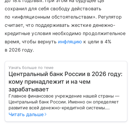
до 18% годовых. При этом на будущее ЦБ
сохранил для себя свободу действовать
по «инфляционным обстоятельствам». Регулятор
считает, что поддерживать жесткие денежно-
кредитные условия необходимо продолжительное
время, чтобы вернуть
инфляцию
к цели в 4%
в 2026 году.
Узнать больше по теме
Центральный банк России в 2026 году:
кому принадлежит и на чем
зарабатывает
Главное финансовое учреждение нашей страны —
Центральный банк России. Именно он определяет
развитие всей денежно-кредитной системы.
Расскажем о его структуре, задачах и дадим
Читать дальше
прогноз эксперта по размеру ключевой ставки в РФ.