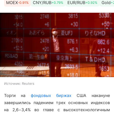
MOEX
CNY/RUB
EUR/RUB
Gold
-0.91%
+0.79%
+0.92%
+
Источник:
Reuters
Торги на
фондовых биржах
США накануне
завершились падением трех основных индексов
на 2,6−3,4% во главе с высокотехнологичным