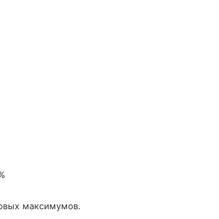
0%
довых максимумов.