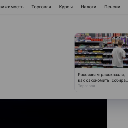
вижимость
Торговля
Курсы
Налоги
Пенсии
и на фоне отмены
А по Ирану
 ростом на отмену атаки США
Россиянам рассказали,
как сэкономить, собирая
ребенка в школу
Торговля