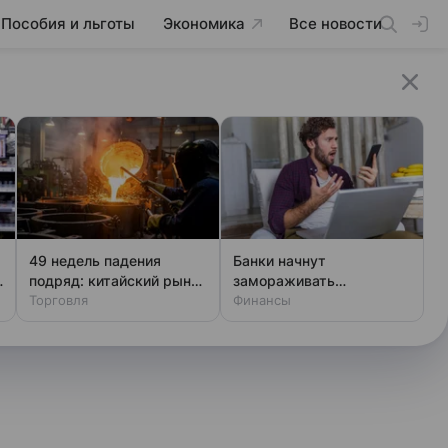
Пособия и льготы
Экономика
Все новости
49 недель падения
Банки начнут
подряд: китайский рынок
замораживать
стали в глубочайшем
Торговля
переводы: новые
Финансы
кризисе
правила для всех