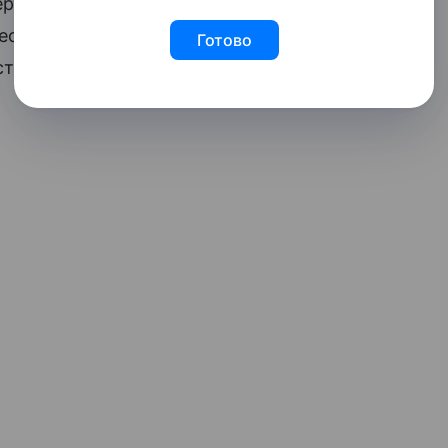
рты отмечают, что заявления о скором
есяцев, однако официальный документ
Готово
сти.