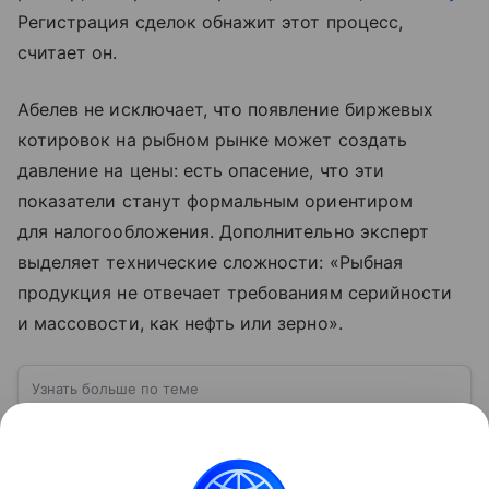
Регистрация сделок обнажит этот процесс,
считает он.
Абелев не исключает, что появление биржевых
котировок на рыбном рынке может создать
давление на цены: есть опасение, что эти
показатели станут формальным ориентиром
для налогообложения. Дополнительно эксперт
выделяет технические сложности: «Рыбная
продукция не отвечает требованиям серийности
и массовости, как нефть или зерно».
Узнать больше по теме
Экспорт: от нефти и газа до цифровых
решений
В глобальном мире перемещение товаров и услуг
из одной страны в другую для продажи — это