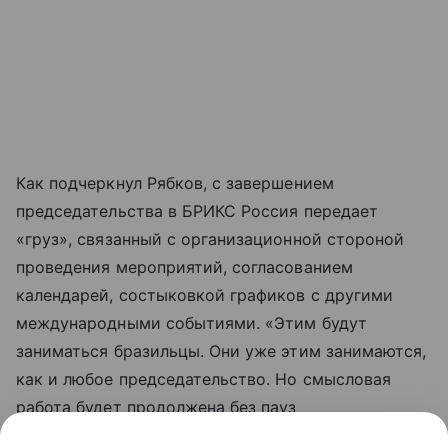
Как подчеркнул Рябков, с завершением
председательства в БРИКС Россия передает
«груз», связанный с организационной стороной
проведения мероприятий, согласованием
календарей, состыковкой графиков с другими
международными событиями. «Этим будут
заниматься бразильцы. Они уже этим занимаются,
как и любое председательство. Но смысловая
работа будет продолжена без пауз
и так же интенсивно», — отметил шерпа РФ