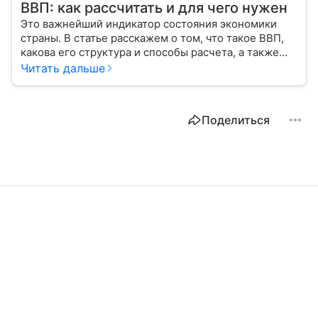
ВВП: как рассчитать и для чего нужен
Это важнейший индикатор состояния экономики
страны. В статье расскажем о том, что такое ВВП,
какова его структура и способы расчета, а также
приведем прогноз эксперта о росте валового
Читать дальше
внутреннего продукта в России в 2026 году.
Поделиться