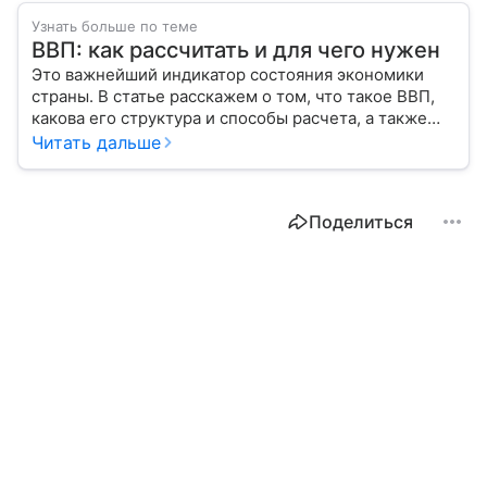
Узнать больше по теме
ВВП: как рассчитать и для чего нужен
Это важнейший индикатор состояния экономики
страны. В статье расскажем о том, что такое ВВП,
какова его структура и способы расчета, а также
приведем прогноз эксперта о росте валового
Читать дальше
внутреннего продукта в России в 2026 году.
Поделиться