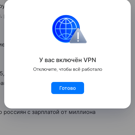
. рублей получали 17,2% работников,
с. рублей — 6,3%, а больше этой
ие зарплаты встречались почти вдвое
У вас включ
ён
V
P
N
Отключите, чтобы всё работало
5,4 тыс. организаций за исключением
рамках исследования составила 28,4 млн
Готово
о россиян с зарплатой от миллиона