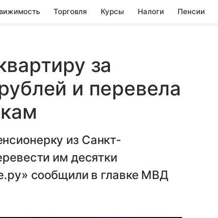
вижимость
Торговля
Курсы
Налоги
Пенсии
квартиру за
рублей и перевела
икам
нсионерку из Санкт-
еревести им десятки
е.ру» сообщили в главке МВД