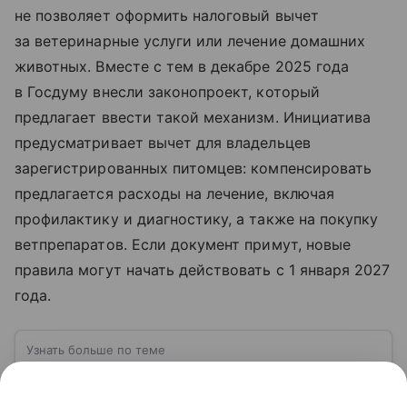
не позволяет оформить налоговый вычет
за ветеринарные услуги или лечение домашних
животных. Вместе с тем в декабре 2025 года
в Госдуму внесли законопроект, который
предлагает ввести такой механизм. Инициатива
предусматривает вычет для владельцев
зарегистрированных питомцев: компенсировать
предлагается расходы на лечение, включая
профилактику и диагностику, а также на покупку
ветпрепаратов. Если документ примут, новые
правила могут начать действовать с 1 января 2027
года.
Узнать больше по теме
Спрос: как определить и от чего
зависит