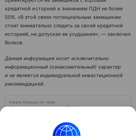
ориентируются на заемщиков с хорошей
кредитной историей и значением ПДН не более
50%. «В этой связи потенциальным заемщикам
стоит внимательно следить за своей кредитной
историей, не допуская ее ухудшения», — заключил
Волков.
Данная информация носит исключительно
информационный (ознакомительный) характер
и не является индивидуальной инвестиционной
рекомендацией.
Узнать больше по теме
Группа компаний «ПИК»: один из
лидеров в сфере строительства в 2026
году
«Первая ипотечная компания», основанная в 1994