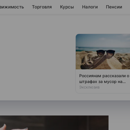
вижимость
Торговля
Курсы
Налоги
Пенсии
олтора раза
кружки
ное образование детей
Россиянам рассказали о
52% по сравнению с прошлым
штрафах за мусор на
пляже
Эксклюзив
исследование Почта Банка.