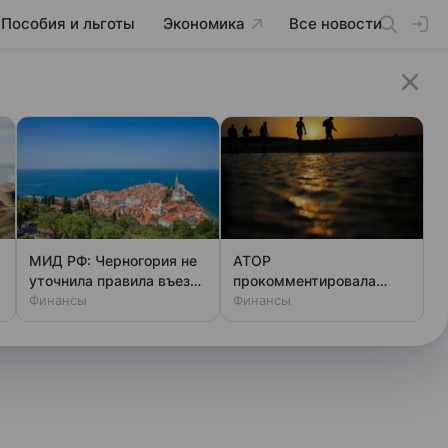
Пособия и льготы
Экономика
Все новости
МИД РФ: Черногория не
АТОР
уточнила правила въезда
прокомментировала
для россиян с 1 ноября
Финансы
данные о жалобах
Финансы
туристов из РФ на отели
в Египте