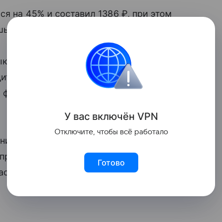
я на 45% и составил 1386 ₽, при этом
ь на 5%.
ков, танцевальные секции, ледовые
ители стремятся развить творческие
ю форму и заложить основу для будущей
У вас включ
ён
V
P
N
Отключите, чтобы всё работало
ников сократились на 17%, а число
при этом вырос на 7%, достигнув 2143 ₽
Готово
ассейна, логопеда или развивающих