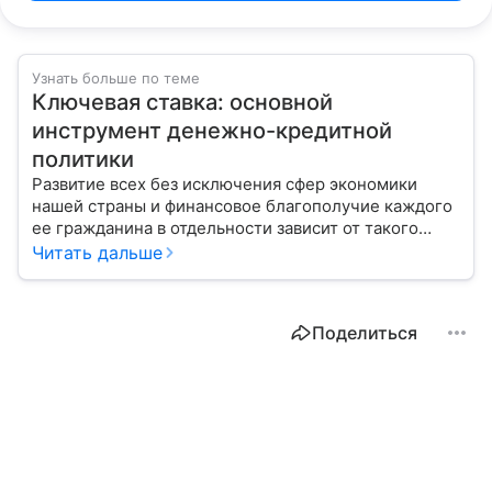
Узнать больше по теме
Ключевая ставка: основной
инструмент денежно-кредитной
политики
Развитие всех без исключения сфер экономики
нашей страны и финансовое благополучие каждого
ее гражданина в отдельности зависит от такого
показателя, как ключевая ставка. От чего зависит
Читать дальше
ее размер, расскажем в материале с помощью
эксперта.
Поделиться