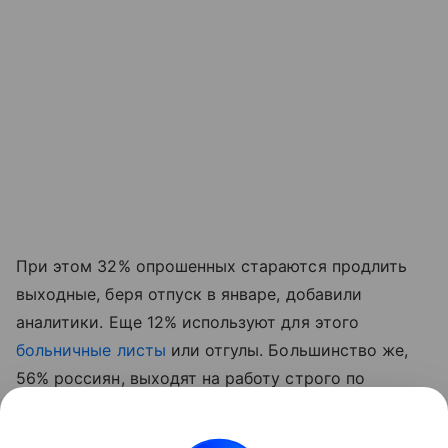
При этом 32% опрошенных стараются продлить
выходные, беря отпуск в январе, добавили
аналитики. Еще 12% используют для этого
больничные листы
или отгулы. Большинство же,
56% россиян, выходят на работу строго по
графику после окончания новогодних праздников.