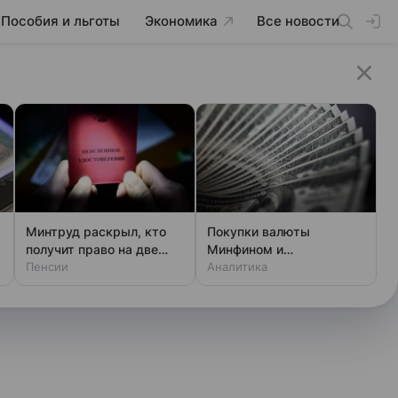
Пособия и льготы
Экономика
Все новости
Минтруд раскрыл, кто
Покупки валюты
получит право на две
Минфином и
пенсии
Пенсии
спекулянтами разогнали
Аналитика
курс до 83 руб./$