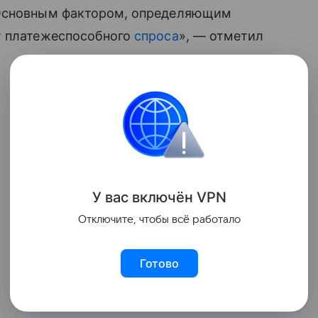
 Основным фактором, определяющим
т платежеспособного
спроса
», — отметил
У вас включ
ён
V
P
N
Отключите, чтобы всё работало
Готово