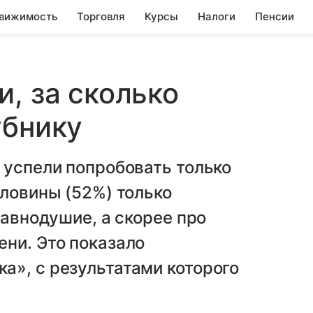
вижимость
Торговля
Курсы
Налоги
Пенсии
, за сколько
убнику
 успели попробовать только
оловины (52%) только
равнодушие, а скорее про
ни. Это показало
а», с результатами которого