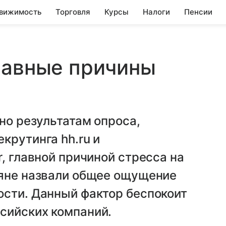
вижимость
Торговля
Курсы
Налоги
Пенсии
лавные причины
но результатам опроса,
крутинга hh.ru и
, главной причиной стресса на
ияне назвали общее ощущение
ости. Данный фактор беспокоит
сийских компаний.