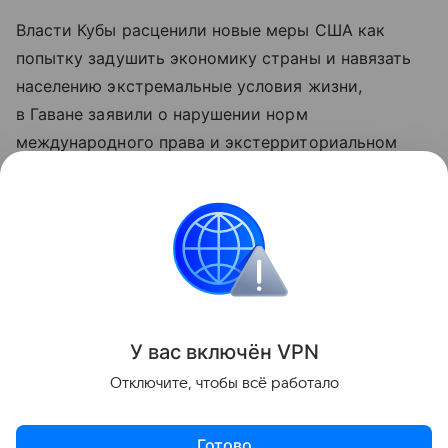
Власти Кубы расценили новые меры США как
попытку задушить экономику страны и навязать
населению экстремальные условия жизни,
в Гаване заявили о нарушении норм
международного права и экстерриториальном
характере американских санкций.
Данная информация носит исключительно
информационный (ознакомительный) характер
и не является индивидуальной инвестиционной
рекомендацией.
У вас включ
ён
V
P
N
Поделиться
Отключите, чтобы всё работало
Готово