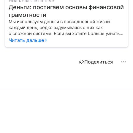
Узнать больше по теме
Деньги: постигаем основы финансовой
грамотности
Мы используем деньги в повседневной жизни
каждый день, редко задумываясь о них как
о сложной системе. Если вы хотите больше узнать
об этом финансовом инструменте и его функциях,
Читать дальше
читайте наш материал.
Поделиться