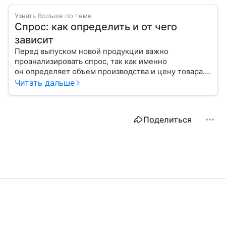
Узнать больше по теме
Спрос: как определить и от чего
зависит
Перед выпуском новой продукции важно
проанализировать спрос, так как именно
он определяет объем производства и цену товара.
С помощью эксперта расскажем, как рассчитать
Читать дальше
востребованность изделия на рынке.
Поделиться